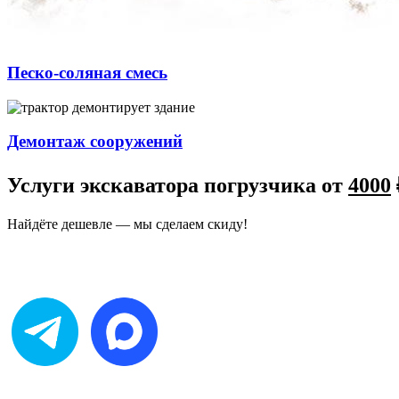
Песко-соляная смесь
Демонтаж сооружений
Услуги экскаватора погрузчика от
4000
Найдёте дешевле — мы сделаем скиду!
Получите консультацию on-line в мессенджере:
(нажмите на иконку для перехода в чат)
или по телефону