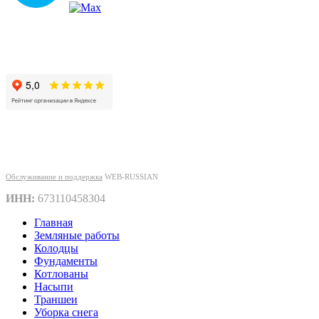
Адрес: г. Смоленск, ул. Рыленкова, д. 34
Экскаватор67® Смоленск
2026 г. Все права защищены
Политика конфиденциальности
Спецоценка условий труда
Обслуживание и поддержка
WEB-RUSSIAN
ИНН:
673110458304
Главная
Земляные работы
Колодцы
Фундаменты
Котлованы
Насыпи
Траншеи
Уборка снега