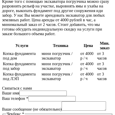
Кроме того с помощью экскаватора погрузчика можно сразу
разровнять рельеф на участке, выровнять ямы и ухабы на
дороге, выкопать фундамент под другие сооружения иди
забор. У нас Вы можете арендовать экскаватор для любых
земляных работ. Цена аренды от 4000 рублей в час, а
минимальный заказ от 2 часов. Стоит добавить, что мы
готовы обсудить индивидуальную скидку на услуги при
заказе большого объема работ.
Мин.
Услуги
Техника
Цена
заказ
Копка фундамента
мини погрузчик /
от 4000
от 3
под дом
экскаватор
р / ч
часов
Копка фундамента
мини погрузчик /
от 4000
от 3
под забор
экскаватор
р / ч
часов
Копка фундамента
мини погрузчик /
от 4000
от 3
под ЛЭП
экскаватор
р / ч
часов
Связаться с нами
Ваше имя
Ваш телефон
*
заявка
Ваш
Ваше сообщение (не обязательно)
имя
Чекбокс
*